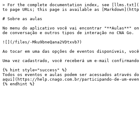
> For the complete documentation index, see [llms.txt](
to page URLs; this page is available as [Markdown](http
# Sobre as aulas

No menu do aplicativo você vai encontrar "**Aulas**" on
de conversação e outros tipos de interação no CNA Go.

![](/files/-Mku9bneQana2VDtxvb7)

Ao tocar em uma das opções de eventos disponíveis, você
Uma vez cadastrado, você receberá um e-mail confirmando
{% hint style="success" %}

Todos os eventos e aulas podem ser acessados através do
aqui](https://help.cnago.com.br/participando-de-um-even